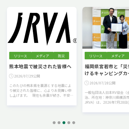
リリース
メディア
防災
リリース
メディア
熊本地震で被災された皆様へ
福岡県宮若市と「災
けるキャンピングカ
2026/07/29公開
に関する協定」を締
2026/07/28公開
このたびの熊本県を震源とする地震によ
た
り被災された皆様に、心よりお見舞い申
一般社団法人日本RV協会（
し上げます。 現在も余震が続き、不安な
治、所在地：神奈川県横浜
時間を過ごされている皆様、そして昼夜
JRVA）は、2026年7月28日
を問わず救助・復旧活動にあたられてい
宮若市と「災害時における
る…
カーの提供に関する協定」
とをお…