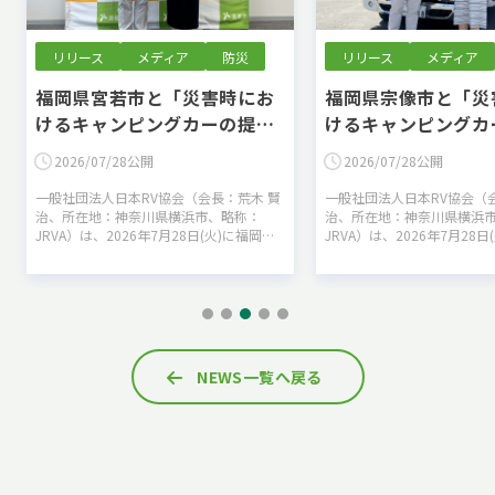
メディア
防災
リリース
メディア
防災
宮若市と「災害時にお
福岡県宗像市と「災害時にお
ャンピングカーの提供
けるキャンピングカーの提供
る協定」を締結しまし
に関する協定」を締結しまし
7/28公開
2026/07/28公開
た
人日本RV協会（会長：荒木 賢
一般社団法人日本RV協会（会長：荒木 賢
：神奈川県横浜市、略称：
治、所在地：神奈川県横浜市、略称：
2026年7月28日(火)に福岡県
JRVA）は、2026年7月28日(火)に福岡県
災害時におけるキャンピング
宗像市と「災害時におけるキャンピング
に関する協定」を締結したこ
カーの提供に関する協定」を締結したこ
とをお…
NEWS一覧へ戻る