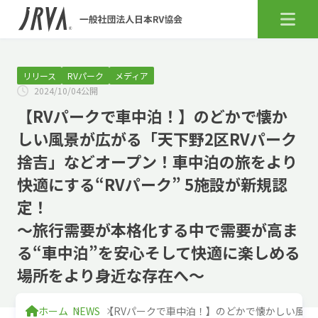
リリース
RVパーク
メディア
2024/10/04公開
【RVパークで車中泊！】のどかで懐か
しい風景が広がる「天下野2区RVパーク
捨吉」などオープン！車中泊の旅をより
快適にする“RVパーク” 5施設が新規認
定！
～旅行需要が本格化する中で需要が高ま
る“車中泊”を安心そして快適に楽しめる
場所をより身近な存在へ～
ホーム
NEWS
【RVパークで車中泊！】のどかで懐かしい風景が