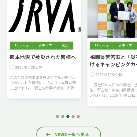
リリース
メディア
防災
リリース
メディア
熊本地震で被災された皆様へ
福岡県宮若市と「災
けるキャンピングカ
2026/07/29公開
に関する協定」を締
2026/07/28公開
このたびの熊本県を震源とする地震によ
た
り被災された皆様に、心よりお見舞い申
一般社団法人日本RV協会（
し上げます。 現在も余震が続き、不安な
治、所在地：神奈川県横浜
時間を過ごされている皆様、そして昼夜
JRVA）は、2026年7月28日
を問わず救助・復旧活動にあたられてい
宮若市と「災害時における
る…
カーの提供に関する協定」
とをお…
NEWS一覧へ戻る