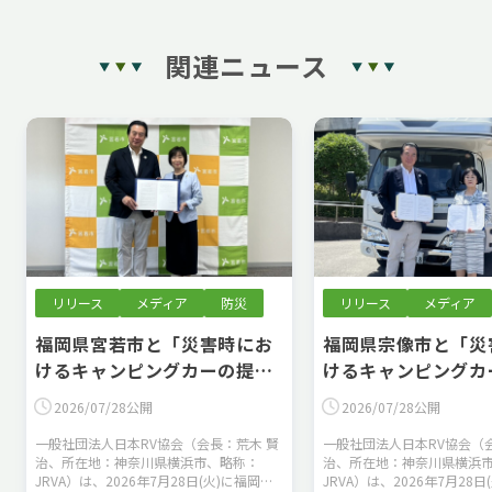
関連ニュース
リリース
メディア
防災
リリース
メディア
福岡県宮若市と「災害時にお
福岡県宗像市と「災
けるキャンピングカーの提供
けるキャンピングカ
に関する協定」を締結しまし
に関する協定」を締
2026/07/28公開
2026/07/28公開
た
た
一般社団法人日本RV協会（会長：荒木 賢
一般社団法人日本RV協会（
治、所在地：神奈川県横浜市、略称：
治、所在地：神奈川県横浜
JRVA）は、2026年7月28日(火)に福岡県
JRVA）は、2026年7月28日