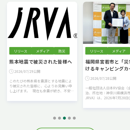
リリース
メディア
防災
リリース
メディア
熊本地震で被災された皆様へ
福岡県宮若市と「災
けるキャンピングカ
2026/07/29公開
に関する協定」を締
2026/07/28公開
このたびの熊本県を震源とする地震によ
た
り被災された皆様に、心よりお見舞い申
一般社団法人日本RV協会（
し上げます。 現在も余震が続き、不安な
治、所在地：神奈川県横浜
時間を過ごされている皆様、そして昼夜
JRVA）は、2026年7月28日
を問わず救助・復旧活動にあたられてい
宮若市と「災害時における
る…
カーの提供に関する協定」
とをお…