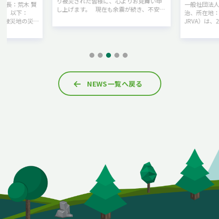
り被災された皆様に、心よりお見舞い申
一般社団法人日本RV協会（
し上げます。 現在も余震が続き、不安な
治、所在地：神奈川県横浜
時間を過ごされている皆様、そして昼夜
JRVA）は、2026年7月28
を問わず救助・復旧活動にあたられてい
宮若市と「災害時における
る…
カーの提供に関する協定」
とをお…
NEWS一覧へ戻る