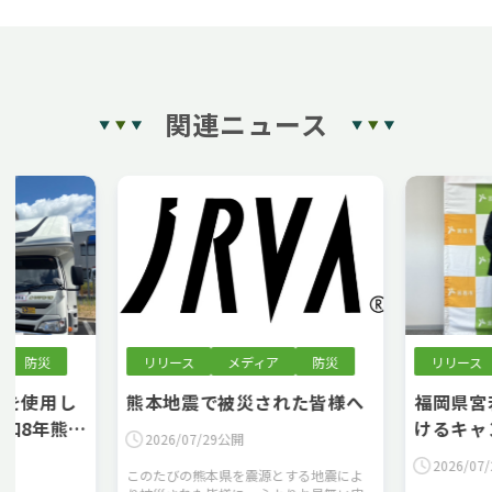
関連ニュース
リリース
メディア
防災
リリース
メディア
熊本地震で被災された皆様へ
福岡県宮若市と「災
けるキャンピングカ
2026/07/29公開
に関する協定」を締
2026/07/28公開
このたびの熊本県を震源とする地震によ
た