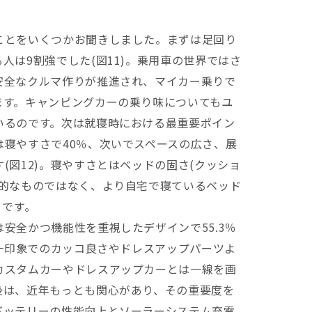
とをいくつかお聞きしました。まずは足回り
人は9割強でした(図11)。乗用車の世界ではさ
安全なクルマ作りが推進され、マイカー乗りで
ます。キャンピングカーの乗り味についてもユ
いるのです。次は就寝時における最重要ポイン
寝やすさで40％、次いでスペースの広さ、展
(図12)。寝やすさとはベッドの固さ(クッショ
易的なものではなく、より自宅で寝ているベッド
うです。
全かつ機能性を重視したデザインで55.3％
第一印象でのカッコ良さやドレスアップパーツよ
カスタムカーやドレスアップカーとは一線を画
後は、近年もっとも関心があり、その重要度を
バッテリーの性能向上とソーラーシステム充電