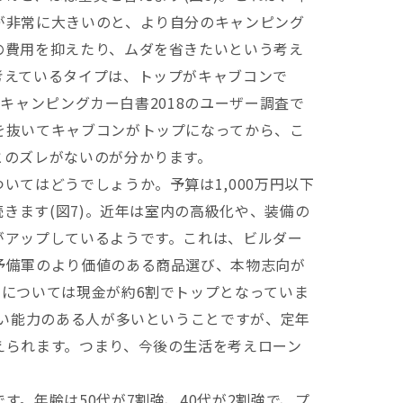
が非常に大きいのと、より自分のキャンピング
の費用を抑えたり、ムダを省きたいという考え
考えているタイプは、トップがキャブコンで
)。キャンピングカー白書2018のユーザー調査で
を抜いてキャブコンがトップになってから、こ
とのズレがないのが分かります。
てはどうでしょうか。予算は1,000万円以下
続きます(図7)。近年は室内の高級化や、装備の
がアップしているようです。これは、ビルダー
予備軍のより価値のある商品選び、本物志向が
いについては現金が約6割でトップとなっていま
払い能力のある人が多いということですが、定年
えられます。つまり、今後の生活を考えローン
。
。年齢は50代が7割強、40代が2割強で、プ