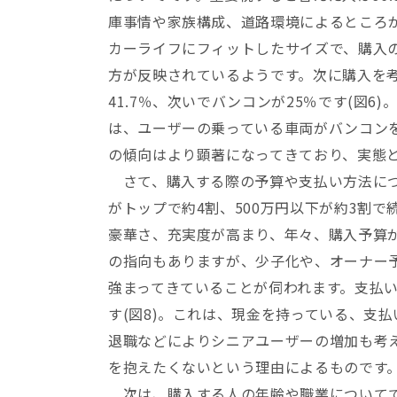
庫事情や家族構成、道路環境によるところ
カーライフにフィットしたサイズで、購入
方が反映されているようです。次に購入を
41.7％、次いでバンコンが25％です(図6
は、ユーザーの乗っている車両がバンコン
の傾向はより顕著になってきており、実態
さて、購入する際の予算や支払い方法につい
がトップで約4割、500万円以下が約3割で
豪華さ、充実度が高まり、年々、購入予算
の指向もありますが、少子化や、オーナー
強まってきていることが伺われます。支払
す(図8)。これは、現金を持っている、支
退職などによりシニアユーザーの増加も考
を抱えたくないという理由によるものです
次は、購入する人の年齢や職業についてです